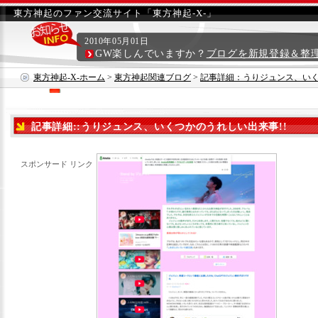
東方神起のファン交流サイト「東方神起-X-」
2010年05月01日
GW楽しんでいますか？
ブログを新規登録＆整
東方神起-X-ホーム
>
東方神起関連ブログ
>
記事詳細：うりジュンス、いく
記事詳細::うりジュンス、いくつかのうれしい出来事!!
スポンサード リンク