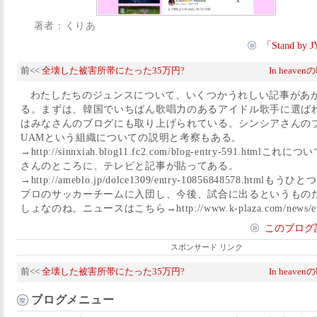
著者：くりあ
「Stand b
前<<
全壊した被害所帯にたった35万円?
In heav
わたしたちのジュンスについて、いくつかうれしい記事があ
る。まずは、韓国でいちばん歌唱力のあるアイドル歌手に選ば
はみなさんのブログにも取り上げられている。シンシアさんの
UAMという組織についての説明と考察もある。
→http://sinnxiah.blog11.fc2.com/blog-entry-591.htmlこ
さんのところに、テレビと記事が貼ってある。
→http://ameblo.jp/dolce1309/entry-10856848578.htm
プロのサッカーチームに入団し、今後、試合に出るというもの
しょなのね。ニュースはこちら→http://www.k-plaza.com/news/ent
このブログ
スポンサード リンク
前<<
全壊した被害所帯にたった35万円?
In heav
ブログメニュー