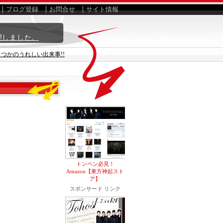
ブログ登録
お問合せ
サイト情報
理しました。
つかのうれしい出来事!!
トンペン必見！
Amazon【東方神起スト
ア】
スポンサード リンク