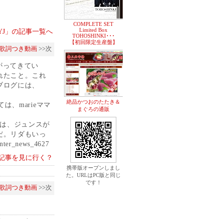
COMPLETE SET
Limited Box
y JYJ」の記事一覧へ
TOHOSHINKI･･･
【初回限定生産盤】
enの歌詞つき動画
>>次
がってきてい
れたこと。これ
ブログには、
絶品かつおのたたき＆
れについては、marieママ
まぐろの通販
lもうひとつは、ジュンスが
だ。リダもいっ
er_news_4627
記事を見に行く？
携帯版オープンしまし
た。URLはPC版と同じ
です！
enの歌詞つき動画
>>次