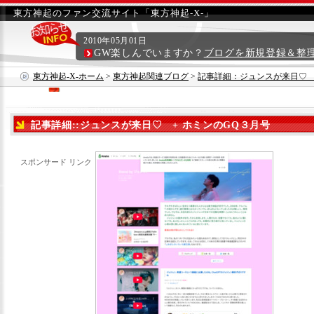
東方神起のファン交流サイト「東方神起-X-」
2010年05月01日
GW楽しんでいますか？
ブログを新規登録＆整
東方神起-X-ホーム
>
東方神起関連ブログ
>
記事詳細：ジュンスが来日♡ 
記事詳細::ジュンスが来日♡ + ホミンのGQ３月号
スポンサード リンク