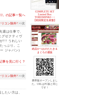
COMPLETE SET
Limited Box
y JYJ」の記事一覧へ
TOHOSHINKI･･･
【初回限定生産盤】
のオリコン除外?
>>次
、先週は仕事で、
エグゼクティヴ
!! うれしい
もたっぷり。こ
絶品かつおのたたき＆
ー ジャパン)
まぐろの通販
記事を見に行く？
のオリコン除外?
>>次
携帯版オープンしまし
た。URLはPC版と同じ
です！
載したい方は、