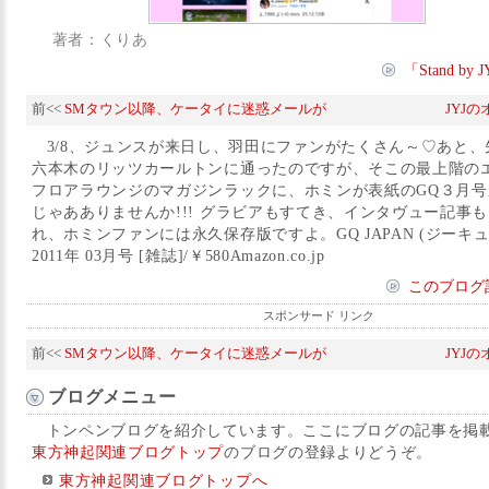
著者：くりあ
「Stand b
前<<
SMタウン以降、ケータイに迷惑メールが
JYJ
3/8、ジュンスが来日し、羽田にファンがたくさん～♡あと
六本木のリッツカールトンに通ったのですが、そこの最上階の
フロアラウンジのマガジンラックに、ホミンが表紙のGQ３月号が!
じゃあありませんか!!! グラビアもすてき、インタヴュー記事
れ、ホミンファンには永久保存版ですよ。GQ JAPAN (ジーキュ
2011年 03月号 [雑誌]/￥580Amazon.co.jp
このブログ
スポンサード リンク
前<<
SMタウン以降、ケータイに迷惑メールが
JYJ
ブログメニュー
トンペンブログを紹介しています。ここにブログの記事を掲
東方神起関連ブログトップ
のブログの登録よりどうぞ。
東方神起関連ブログトップへ