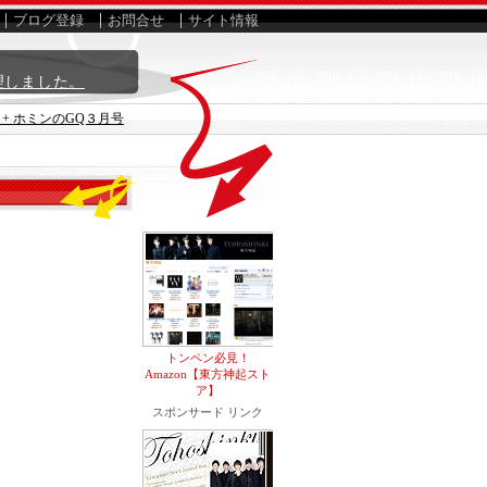
ブログ登録
お問合せ
サイト情報
理しました。
+ ホミンのGQ３月号
トンペン必見！
Amazon【東方神起スト
ア】
スポンサード リンク