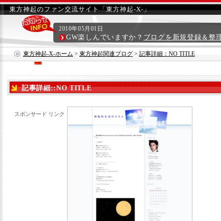
東方神起のファン交流サイト「東方神起-X-」
2010年05月01日
GW楽しんでいますか？
ブログを新規登録＆整
東方神起-X-ホーム
>
東方神起関連ブログ
>
記事詳細：NO TITLE
記事詳細::NO TITLE
スポンサード リンク