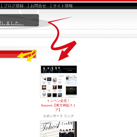
ブログ登録
お問合せ
サイト情報
理しました。
トンペン必見！
Amazon【東方神起スト
ア】
スポンサード リンク