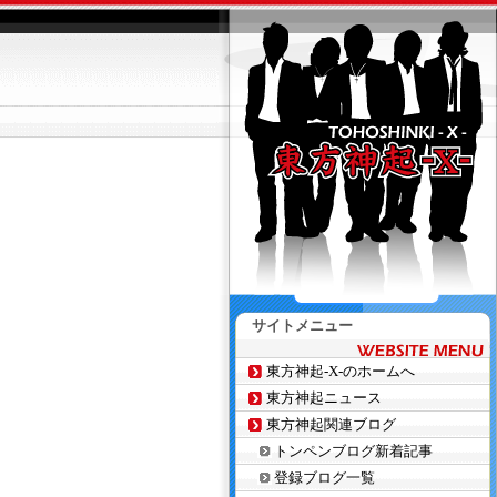
サイトメニュー
東方神起-X-のホームへ
東方神起ニュース
東方神起関連ブログ
トンペンブログ新着記事
登録ブログ一覧