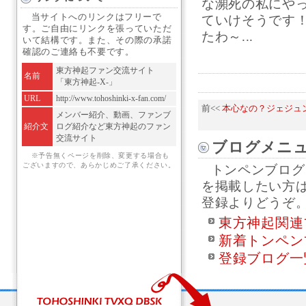
な瀕死の私にや
当サイトへのリンクはフリーで
ていけそうです！ J
す。ご自由にリンクを張っていただ
たわ～...
いて結構です。また、その際の承諾
確認のご連絡も不要です。
東方神起ファン交流サイト
名前
「東方神起-X-」
URL
http://www.tohoshinki-x-fan.com/
前<<
本心なの？ジェジュ
メンバー紹介、動画、ファンブ
紹介文
ログ紹介など東方神起のファン
交流サイト
ブログメニ
※予告無くページを削除、変更する場合も
ございますので、あらかじめご了承ください。
トンペンブログ
を掲載したい方
登録よりどうぞ
東方神起関連
新着トンペン
登録ブログ一