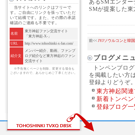
あるSMエンター
当サイトへのリンクはフリーで
SMが提案した東
す。ご自由にリンクを張っていただ
いて結構です。また、その際の承諾
確認のご連絡も不要です。
東方神起ファン交流サイト
名前
「東方神起-X-」
前<<
JYJソウルコンと韓
URL
http://www.tohoshinki-x-fan.com/
メンバー紹介、動画、ファンブ
紹介文
ログ紹介など東方神起のファン
ブログメニ
交流サイト
トンペンブログ
※予告無くページを削除、変更する場合も
ございますので、あらかじめご了承ください。
を掲載したい方
登録よりどうぞ
東方神起関連
新着トンペン
登録ブログ一