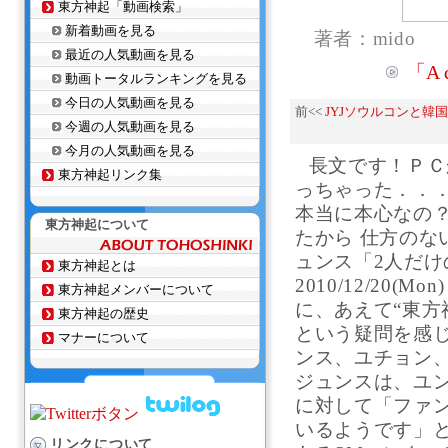
東方神起「動画検索」
新着動画を見る
著者：mido
最近の人気動画を見る
「A 
動画トータルランキングを見る
今日の人気動画を見る
前<<
JYJソウルコンと韓
今週の人気動画を見る
今月の人気動画を見る
長文です！ＰＣ
東方神起リンク集
っちゃった．．．
本当に本心なの
東方神起について
たから 仕方のな
ュンス「2人だけ
東方神起とは
2010/12/20(
東方神起メンバーについて
に、あえて“東方
東方神起の歴史
という疑問を感
マナーについて
ンス、ユチョン、
ジュンスは、ユ
に対して「ファ
いるようです」
リンクについて