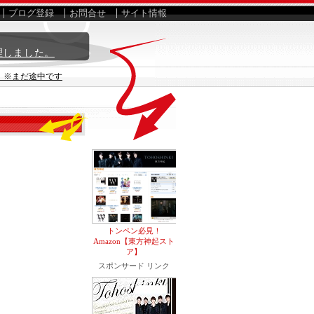
ブログ登録
お問合せ
サイト情報
理しました。
イ ※まだ途中です
トンペン必見！
Amazon【東方神起スト
ア】
スポンサード リンク