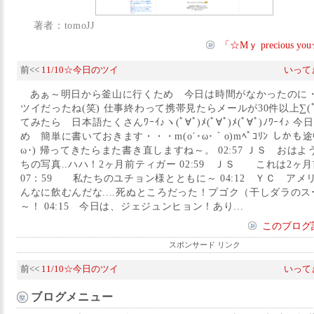
著者：tomoJJ
「☆Mｙ precious
前<<
11/10☆今日のツイ
いってき
あぁ～明日から釜山に行くため 今日は時間がなかったのに・
ツイだったね(笑) 仕事終わって携帯見たらメールが30件以上∑(ﾟω
てみたら 日本語たくさんﾜｰｲ♪ヽ(ﾟ∀ﾟ)ﾒ(ﾟ∀ﾟ)ﾒ(ﾟ∀ﾟ)ﾉﾜｰｲ♪
め 簡単に書いておきます・・・m(o´･ω･｀o)mﾍﾟｺﾘﾝ しかも
ω･) 帰ってきたらまた書き直しますね～。 02:57 ＪＳ おはよ
ちの写真..ハハ！2ヶ月前ティガー 02:59 ＪＳ これは2ヶ月
07：59 私たちのユチョン様とともに～ 04:12 ＹＣ ア
んなに飲むんだな....死ぬところだった！プゴク（干しダラの
～！ 04:15 今日は、ジェジュンヒョン！あり...
このブログ
スポンサード リンク
前<<
11/10☆今日のツイ
いってき
ブログメニュー