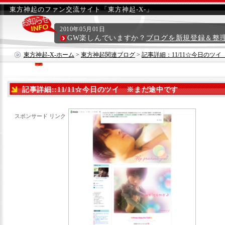
東方神起のファン交流サイト「東方神起-X-」
2010年05月01日
GW楽しんでいますか？
ブログを新規登録＆整
東方神起-X-ホーム
>
東方神起関連ブログ
>
記事詳細：11/11☆今日のツ
記事詳細::11/11☆今日のツイ ※まだ途中です
スポンサード リンク