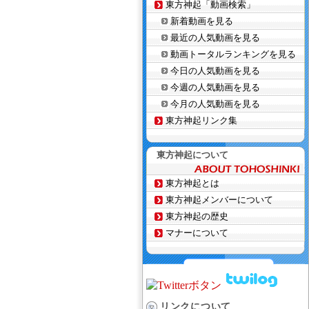
東方神起「動画検索」
新着動画を見る
最近の人気動画を見る
動画トータルランキングを見る
今日の人気動画を見る
今週の人気動画を見る
今月の人気動画を見る
東方神起リンク集
東方神起について
東方神起とは
東方神起メンバーについて
東方神起の歴史
マナーについて
リンクについて