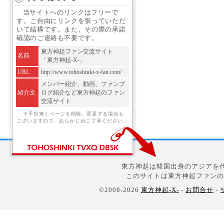
当サイトへのリンクはフリーで
す。ご自由にリンクを張っていただ
いて結構です。また、その際の承諾
確認のご連絡も不要です。
東方神起ファン交流サイト
名前
「東方神起-X-」
URL
http://www.tohoshinki-x-fan.com/
メンバー紹介、動画、ファンブ
紹介文
ログ紹介など東方神起のファン
交流サイト
※予告無くページを削除、変更する場合も
ございますので、あらかじめご了承ください。
東方神起は韓国出身のアジアを代
このサイトは東方神起ファンの
©2008-2026
東方神起-X-
-
お問合せ
-