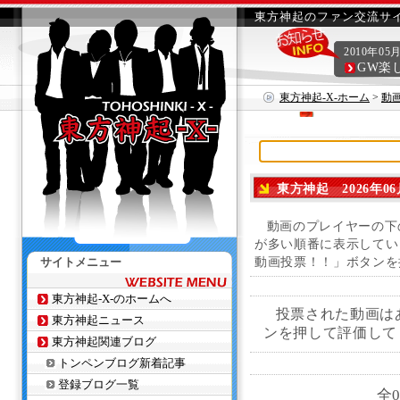
東方神起のファン交流サイ
2010年05
GW楽
東方神起-X-ホーム
>
動
東方神起 2026年06
動画のプレイヤーの下
が多い順番に表示してい
サイトメニュー
動画投票！！」ボタンを
東方神起-X-のホームへ
投票された動画は
東方神起ニュース
ンを押して評価して
東方神起関連ブログ
トンペンブログ新着記事
登録ブログ一覧
全