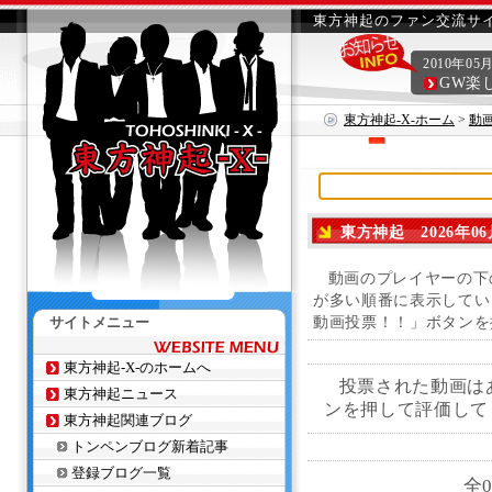
東方神起のファン交流サイ
2010年05
GW楽
東方神起-X-ホーム
>
動
東方神起 2026年06
動画のプレイヤーの下
が多い順番に表示してい
サイトメニュー
動画投票！！」ボタンを
東方神起-X-のホームへ
投票された動画は
東方神起ニュース
ンを押して評価して
東方神起関連ブログ
トンペンブログ新着記事
登録ブログ一覧
全