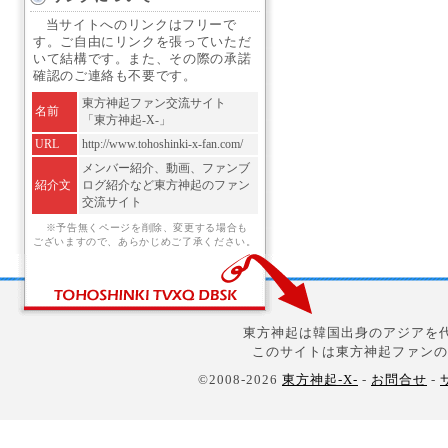
当サイトへのリンクはフリーで
す。ご自由にリンクを張っていただ
いて結構です。また、その際の承諾
確認のご連絡も不要です。
東方神起ファン交流サイト
名前
「東方神起-X-」
URL
http://www.tohoshinki-x-fan.com/
メンバー紹介、動画、ファンブ
紹介文
ログ紹介など東方神起のファン
交流サイト
※予告無くページを削除、変更する場合も
ございますので、あらかじめご了承ください。
東方神起は韓国出身のアジアを代
このサイトは東方神起ファンの
©2008-2026
東方神起-X-
-
お問合せ
-