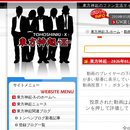
東方神起のファン交流サイ
2010年05
GW楽
東方神起-X-ホーム
>
動
東方神起 2026年01
動画のプレイヤーの下
が多い順番に表示してい
サイトメニュー
動画投票！！」ボタンを
東方神起-X-のホームへ
投票された動画は
東方神起ニュース
ンを押して評価して
東方神起関連ブログ
トンペンブログ新着記事
登録ブログ一覧
全