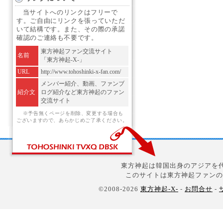
当サイトへのリンクはフリーで
す。ご自由にリンクを張っていただ
いて結構です。また、その際の承諾
確認のご連絡も不要です。
東方神起ファン交流サイト
名前
「東方神起-X-」
URL
http://www.tohoshinki-x-fan.com/
メンバー紹介、動画、ファンブ
紹介文
ログ紹介など東方神起のファン
交流サイト
※予告無くページを削除、変更する場合も
ございますので、あらかじめご了承ください。
東方神起は韓国出身のアジアを代
このサイトは東方神起ファンの
©2008-2026
東方神起-X-
-
お問合せ
-