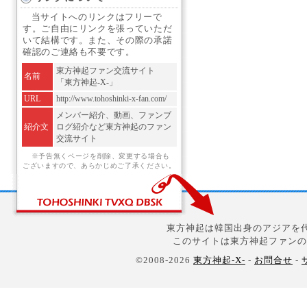
当サイトへのリンクはフリーで
す。ご自由にリンクを張っていただ
いて結構です。また、その際の承諾
確認のご連絡も不要です。
東方神起ファン交流サイト
名前
「東方神起-X-」
URL
http://www.tohoshinki-x-fan.com/
メンバー紹介、動画、ファンブ
紹介文
ログ紹介など東方神起のファン
交流サイト
※予告無くページを削除、変更する場合も
ございますので、あらかじめご了承ください。
東方神起は韓国出身のアジアを代
このサイトは東方神起ファンの
©2008-2026
東方神起-X-
-
お問合せ
-