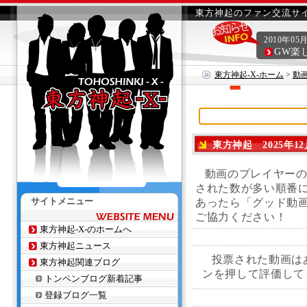
東方神起のファン交流サイ
2010年05
GW楽
東方神起-X-ホーム
>
動
東方神起 2025年12
動画のプレイヤー
された数が多い順番に
サイトメニュー
あったら「グッド動
ご協力ください！
東方神起-X-のホームへ
東方神起ニュース
投票された動画は
東方神起関連ブログ
ンを押して評価して
トンペンブログ新着記事
登録ブログ一覧