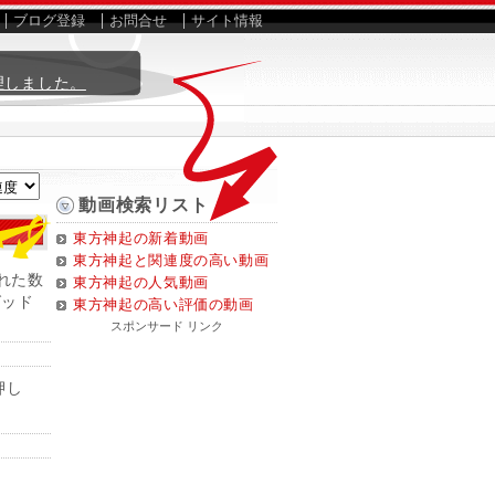
ブログ登録
お問合せ
サイト情報
理しました。
動画検索リスト
東方神起の新着動画
東方神起と関連度の高い動画
れた数
東方神起の人気動画
グッド
東方神起の高い評価の動画
スポンサード リンク
押し