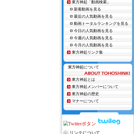
東方神起「動画検索」
新着動画を見る
最近の人気動画を見る
動画トータルランキングを見る
今日の人気動画を見る
今週の人気動画を見る
今月の人気動画を見る
東方神起リンク集
東方神起について
東方神起とは
東方神起メンバーについて
東方神起の歴史
マナーについて
リンクについて