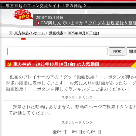
東方神起のファン交流サイト「東方神起-X-」
2010年05月01日
GW楽しんでいますか？
ブログを新規登録＆整
東方神起-X-ホーム
>
動画検索
>
2025年10月10日(金)
東方神起 2025年10月10日(金) の人気動画
動画のプレイヤーの下の「グッド動画投票！！」ボタンが押さ
が多い順番に表示しています。 お気に入りの動画があったら「
動画投票！！」ボタンを押してランキングにご協力ください！
スポンサード リンク
投票された動画はありません。動画のページで投票ボタンを
て評価してください。
スポンサード リンク
全0件中 0件目から0件目