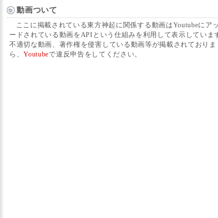
動画ついて
ここに掲載されている東方神起に関係する動画はYoutubeにア
ードされている動画をAPIという仕組みを利用して表示していま
不適切な動画、著作権を侵害している動画等が掲載されておりま
ら、
Youtube
で違反申告をしてください。